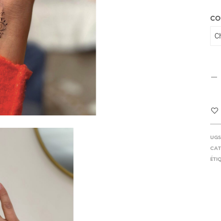
CO
UGS
CAT
ÉTI