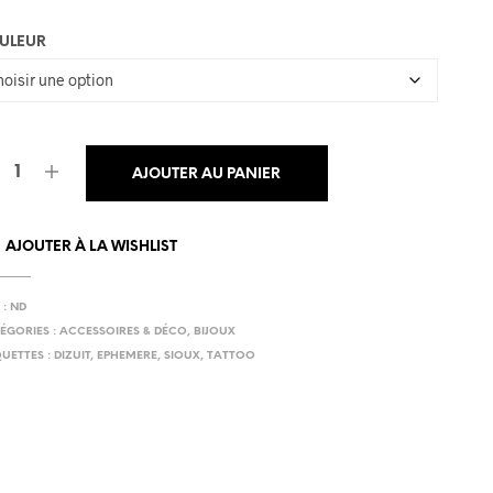
N
I
ULEUR
E
R
E
S
T
V
AJOUTER AU PANIER
I
D
E
.
AJOUTER À LA WISHLIST
 :
ND
ÉGORIES :
ACCESSOIRES & DÉCO
,
BIJOUX
QUETTES :
DIZUIT
,
EPHEMERE
,
SIOUX
,
TATTOO