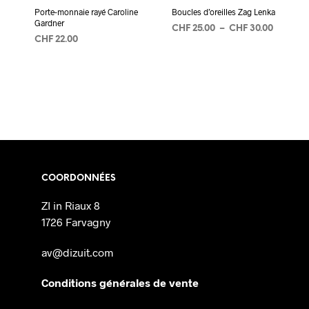
Porte-monnaie rayé Caroline
Boucles d’oreilles Zag Lenka
Gardner
Plage
CHF
25.00
–
CHF
30.00
CHF
22.00
de
CHOIX DES OPTIONS
Ce
prix :
AJOUTER AU PANIER
produit
CHF 25.
a
à
CHF 30.
plusieur
variation
Les
options
peuvent
COORDONNÉES
être
choisies
ZI in Riaux 8
sur
1726 Farvagny
la
page
av@dizuit.com
du
produit
Conditions générales de vente