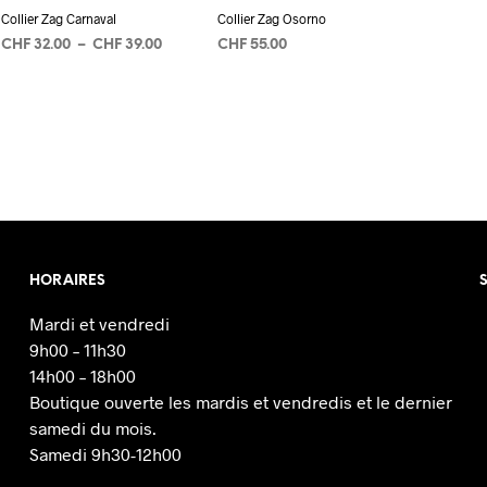
Collier Zag Carnaval
Collier Zag Osorno
Plage
CHF
32.00
–
CHF
39.00
CHF
55.00
de
CHOIX DES OPTIONS
Ce
CHOIX DES OPTIONS
Ce
prix :
produit
produit
00
CHF 32.00
a
à
a
00
CHF 39.00
s
plusieurs
plusieurs
s.
variations.
variations.
Les
Les
options
options
peuvent
peuvent
HORAIRES
être
être
choisies
choisies
Mardi et vendredi
sur
sur
9h00 – 11h30
la
la
14h00 – 18h00
page
page
Boutique ouverte les mardis et vendredis et le dernier
du
du
samedi du mois.
produit
produit
Samedi 9h30-12h00