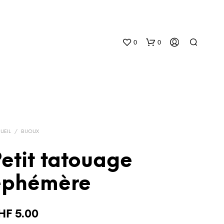
0
0
UEIL
/
BIJOUX
etit tatouage
V
O
éphémère
T
R
E
P
HF
5.00
A